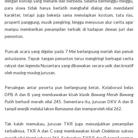
dengan konsep yang menarik dan berbeda. Selama berminggu-minggu,
para siswa tidak hanya berlatih menghafal dialog dan mendalami
karakter, tetapi juga bekerja sama menyiapkan kostum, tata rias,
properti panggung, musik pengiring, hingga menyusun alur cerita agar
mampu memberikan penampilan terbaik di hadapan dewan juri dan
penonton.
Puncak acara yang digelar pada 7 Mei berlangsung meriah dan penuh
antusiasme. Tepuk tangan penonton terus mengiringi berbagai cerita
rakyat dan legenda Nusantara yang dibawakan secara unik dan kreatif
oleh masing-masing jurusan.
Persaingan antar peserta pun berlangsung ketat. Kolaborasi kelas
DPB A dan B yang membawakan kisah klasik
Bawang Merah Bawang
Putih
berhasil meraih nilai 245. Sementara itu, jurusan DKV A dan B
tampil enerjik melalui lakon
Ramayana
dan memperoleh nilai 262.
Tak kalah memukau, jurusan TKR juga menunjukkan penampilan
terbaiknya. TKR A dan C yang membawakan kisah
Cindelaras
sukses
meraih nilai tinggi sebesar 266. Sedangkan TKR B dan D tampil anggun