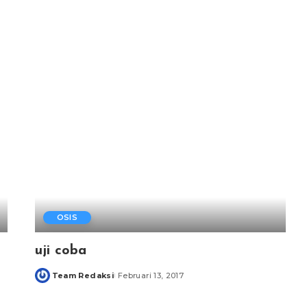
OSIS
uji coba
Team Redaksi
Februari 13, 2017
Posted
by