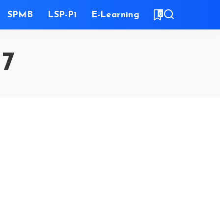
0
SPMB
LSP-P1
E-Learning
17