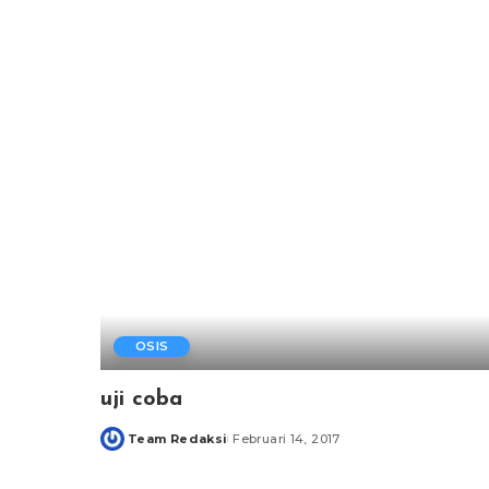
OSIS
uji coba
Team Redaksi
Februari 14, 2017
Posted
by