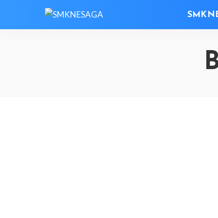
SMKN
B