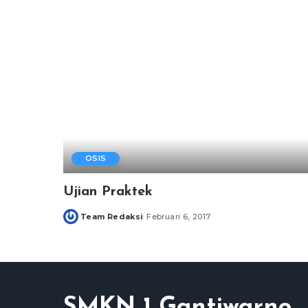
OSIS
Ujian Praktek
Team Redaksi
Februari 6, 2017
Posted
by
SMKN 1 Gantiwarno