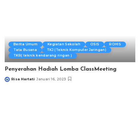
Berita Umum
Kegiatan Sekolah
OSIS
ROHIS
Tata Busana
TKJ (Teknik Komputer Jaringan)
TKR( teknik kendarang ringan )
Penyerahan Hadiah Lomba ClassMeeting
Risa Hartati
Januari 16, 2023
Posted
by