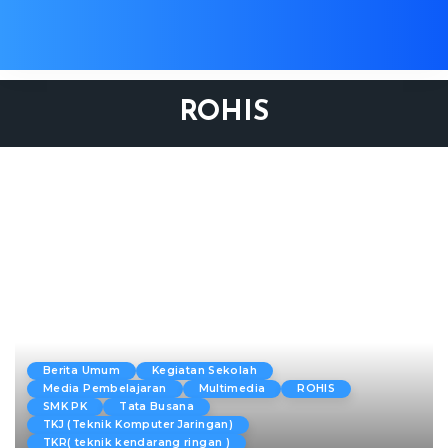
ROHIS
Berita Umum
Kegiatan Sekolah
Media Pembelajaran
Multimedia
ROHIS
SMK PK
Tata Busana
TKJ (Teknik Komputer Jaringan)
TKR( teknik kendarang ringan )