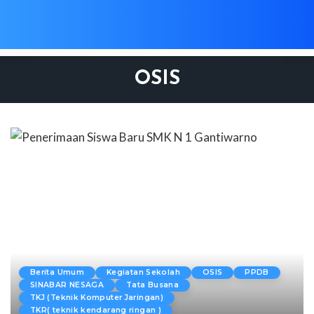
OSIS
Berita Umum
Kegiatan Sekolah
OSIS
PPDB
SINABAR NESAGA
Tata Busana
TKJ (Teknik Komputer Jaringan)
TKR( teknik kendarang ringan )